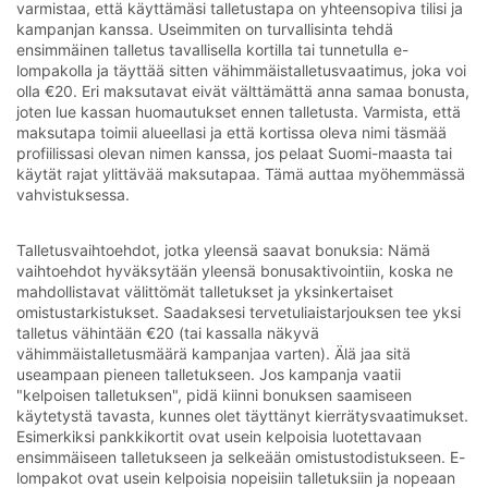
varmistaa, että käyttämäsi talletustapa on yhteensopiva tilisi ja
kampanjan kanssa. Useimmiten on turvallisinta tehdä
ensimmäinen talletus tavallisella kortilla tai tunnetulla e-
lompakolla ja täyttää sitten vähimmäistalletusvaatimus, joka voi
olla €20. Eri maksutavat eivät välttämättä anna samaa bonusta,
joten lue kassan huomautukset ennen talletusta. Varmista, että
maksutapa toimii alueellasi ja että kortissa oleva nimi täsmää
profiilissasi olevan nimen kanssa, jos pelaat Suomi-maasta tai
käytät rajat ylittävää maksutapaa. Tämä auttaa myöhemmässä
vahvistuksessa.
Talletusvaihtoehdot, jotka yleensä saavat bonuksia: Nämä
vaihtoehdot hyväksytään yleensä bonusaktivointiin, koska ne
mahdollistavat välittömät talletukset ja yksinkertaiset
omistustarkistukset. Saadaksesi tervetuliaistarjouksen tee yksi
talletus vähintään €20 (tai kassalla näkyvä
vähimmäistalletusmäärä kampanjaa varten). Älä jaa sitä
useampaan pieneen talletukseen. Jos kampanja vaatii
"kelpoisen talletuksen", pidä kiinni bonuksen saamiseen
käytetystä tavasta, kunnes olet täyttänyt kierrätysvaatimukset.
Esimerkiksi pankkikortit ovat usein kelpoisia luotettavaan
ensimmäiseen talletukseen ja selkeään omistustodistukseen. E-
lompakot ovat usein kelpoisia nopeisiin talletuksiin ja nopeaan