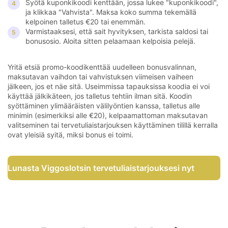
Syötä kuponkikoodi kenttään, jossa lukee "kuponkikoodi",
ja klikkaa "Vahvista". Maksa koko summa tekemällä
kelpoinen talletus €20 tai enemmän.
Varmistaaksesi, että sait hyvityksen, tarkista saldosi tai
bonusosio. Aloita sitten pelaamaan kelpoisia pelejä.
Yritä etsiä promo-koodikenttää uudelleen bonusvalinnan,
maksutavan vaihdon tai vahvistuksen viimeisen vaiheen
jälkeen, jos et näe sitä. Useimmissa tapauksissa koodia ei voi
käyttää jälkikäteen, jos talletus tehtiin ilman sitä. Koodin
syöttäminen ylimääräisten välilyöntien kanssa, talletus alle
minimin (esimerkiksi alle €20), kelpaamattoman maksutavan
valitseminen tai tervetuliaistarjouksen käyttäminen tilillä kerralla
ovat yleisiä syitä, miksi bonus ei toimi.
Lunasta Viggoslotsin tervetuliaistarjouksesi nyt