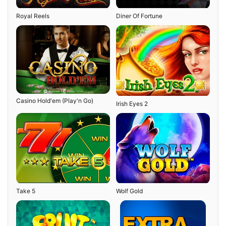
Royal Reels
Diner Of Fortune
Casino Hold'em (Play'n Go)
Irish Eyes 2
Take 5
Wolf Gold