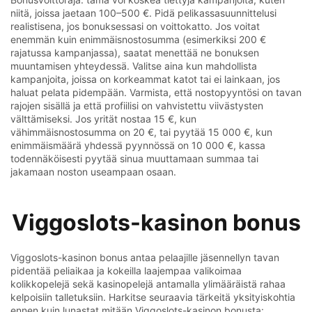
niitä, joissa jaetaan 100–500 €. Pidä pelikassasuunnittelusi
realistisena, jos bonuksessasi on voittokatto. Jos voitat
enemmän kuin enimmäisnostosumma (esimerkiksi 200 €
rajatussa kampanjassa), saatat menettää ne bonuksen
muuntamisen yhteydessä. Valitse aina kun mahdollista
kampanjoita, joissa on korkeammat katot tai ei lainkaan, jos
haluat pelata pidempään. Varmista, että nostopyyntösi on tavan
rajojen sisällä ja että profiilisi on vahvistettu viivästysten
välttämiseksi. Jos yrität nostaa 15 €, kun
vähimmäisnostosumma on 20 €, tai pyytää 15 000 €, kun
enimmäismäärä yhdessä pyynnössä on 10 000 €, kassa
todennäköisesti pyytää sinua muuttamaan summaa tai
jakamaan noston useampaan osaan.
Viggoslots-kasinon bonus
Viggoslots-kasinon bonus antaa pelaajille jäsennellyn tavan
pidentää peliaikaa ja kokeilla laajempaa valikoimaa
kolikkopelejä sekä kasinopelejä antamalla ylimääräistä rahaa
kelpoisiin talletuksiin. Harkitse seuraavia tärkeitä yksityiskohtia
ennen kuin lunastat mitään Viggoslots-kasinon bonusta: