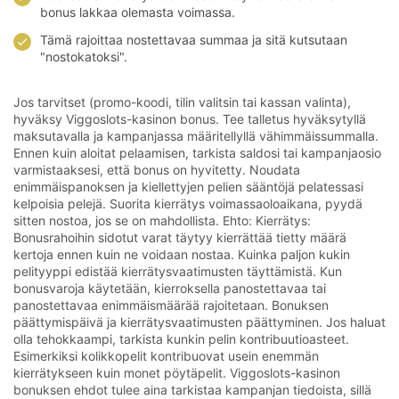
bonus lakkaa olemasta voimassa.
Tämä rajoittaa nostettavaa summaa ja sitä kutsutaan
"nostokatoksi".
Jos tarvitset (promo-koodi, tilin valitsin tai kassan valinta),
hyväksy Viggoslots-kasinon bonus. Tee talletus hyväksytyllä
maksutavalla ja kampanjassa määritellyllä vähimmäissummalla.
Ennen kuin aloitat pelaamisen, tarkista saldosi tai kampanjaosio
varmistaaksesi, että bonus on hyvitetty. Noudata
enimmäispanoksen ja kiellettyjen pelien sääntöjä pelatessasi
kelpoisia pelejä. Suorita kierrätys voimassaoloaikana, pyydä
sitten nostoa, jos se on mahdollista. Ehto: Kierrätys:
Bonusrahoihin sidotut varat täytyy kierrättää tietty määrä
kertoja ennen kuin ne voidaan nostaa. Kuinka paljon kukin
pelityyppi edistää kierrätysvaatimusten täyttämistä. Kun
bonusvaroja käytetään, kierroksella panostettavaa tai
panostettavaa enimmäismäärää rajoitetaan. Bonuksen
päättymispäivä ja kierrätysvaatimusten päättyminen. Jos haluat
olla tehokkaampi, tarkista kunkin pelin kontribuutioasteet.
Esimerkiksi kolikkopelit kontribuovat usein enemmän
kierrätykseen kuin monet pöytäpelit. Viggoslots-kasinon
bonuksen ehdot tulee aina tarkistaa kampanjan tiedoista, sillä