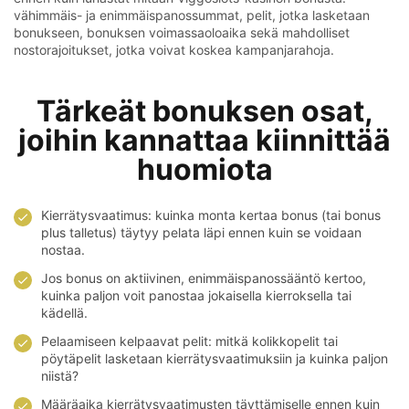
vähimmäis- ja enimmäispanossummat, pelit, jotka lasketaan
bonukseen, bonuksen voimassaoloaika sekä mahdolliset
nostorajoitukset, jotka voivat koskea kampanjarahoja.
Tärkeät bonuksen osat,
joihin kannattaa kiinnittää
huomiota
Kierrätysvaatimus: kuinka monta kertaa bonus (tai bonus
plus talletus) täytyy pelata läpi ennen kuin se voidaan
nostaa.
Jos bonus on aktiivinen, enimmäispanossääntö kertoo,
kuinka paljon voit panostaa jokaisella kierroksella tai
kädellä.
Pelaamiseen kelpaavat pelit: mitkä kolikkopelit tai
pöytäpelit lasketaan kierrätysvaatimuksiin ja kuinka paljon
niistä?
Määräaika kierrätysvaatimusten täyttämiselle ennen kuin