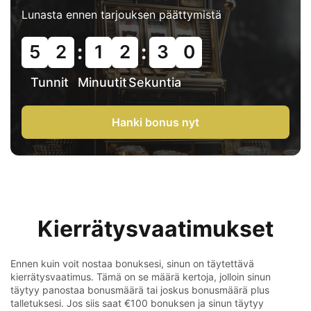
Lunasta ennen tarjouksen päättymistä
:
:
5
2
1
2
2
8
Tunnit
Minuutit
Sekuntia
Hanki bonus nyt
Kierrätysvaatimukset
Ennen kuin voit nostaa bonuksesi, sinun on täytettävä
kierrätysvaatimus. Tämä on se määrä kertoja, jolloin sinun
täytyy panostaa bonusmäärä tai joskus bonusmäärä plus
talletuksesi. Jos siis saat €100 bonuksen ja sinun täytyy