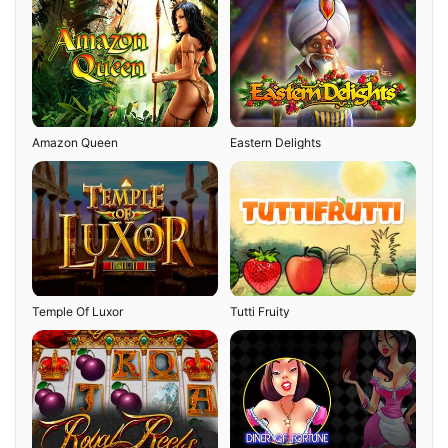
Amazon Queen
Eastern Delights
Temple Of Luxor
Tutti Fruity