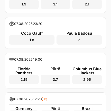
1.9
3.1
2.1
07.08.2026
23:20
Coco Gauff
Paula Badosa
1.8
2
07.08.2026
19:00
Florida
Piirrä
Columbus Blue
Panthers
Jackets
2.15
3.7
2.95
07.08.2026
12:20
Germany
Piirrä
Brazil