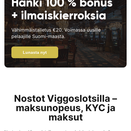
Hanki 100 % bonus
+ ilmaiskierroksia
Vähimmäistalletus €20. Voimassa uusille
pelaajille Suomi-maasta.
Lunasta nyt
Nostot Viggoslotsilla –
maksunopeus, KYC ja
maksut