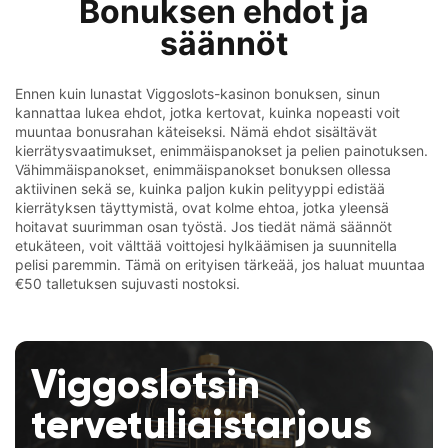
Bonuksen ehdot ja
säännöt
Ennen kuin lunastat Viggoslots-kasinon bonuksen, sinun
kannattaa lukea ehdot, jotka kertovat, kuinka nopeasti voit
muuntaa bonusrahan käteiseksi. Nämä ehdot sisältävät
kierrätysvaatimukset, enimmäispanokset ja pelien painotuksen.
Vähimmäispanokset, enimmäispanokset bonuksen ollessa
aktiivinen sekä se, kuinka paljon kukin pelityyppi edistää
kierrätyksen täyttymistä, ovat kolme ehtoa, jotka yleensä
hoitavat suurimman osan työstä. Jos tiedät nämä säännöt
etukäteen, voit välttää voittojesi hylkäämisen ja suunnitella
pelisi paremmin. Tämä on erityisen tärkeää, jos haluat muuntaa
€50 talletuksen sujuvasti nostoksi.
Viggoslotsin
tervetuliaistarjous