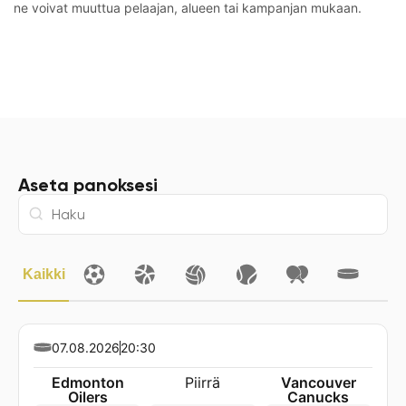
ne voivat muuttua pelaajan, alueen tai kampanjan mukaan.
Aseta panoksesi
Kaikki
07.08.2026
20:30
Edmonton
Piirrä
Vancouver
Oilers
Canucks