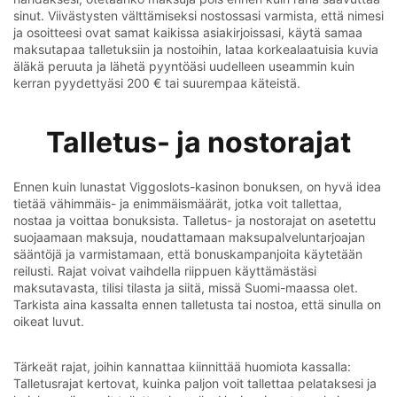
sinut. Viivästysten välttämiseksi nostossasi varmista, että nimesi
ja osoitteesi ovat samat kaikissa asiakirjoissasi, käytä samaa
maksutapaa talletuksiin ja nostoihin, lataa korkealaatuisia kuvia
äläkä peruuta ja lähetä pyyntöäsi uudelleen useammin kuin
kerran pyydettyäsi 200 € tai suurempaa käteistä.
Talletus- ja nostorajat
Ennen kuin lunastat Viggoslots-kasinon bonuksen, on hyvä idea
tietää vähimmäis- ja enimmäismäärät, jotka voit tallettaa,
nostaa ja voittaa bonuksista. Talletus- ja nostorajat on asetettu
suojaamaan maksuja, noudattamaan maksupalveluntarjoajan
sääntöjä ja varmistamaan, että bonuskampanjoita käytetään
reilusti. Rajat voivat vaihdella riippuen käyttämästäsi
maksutavasta, tilisi tilasta ja siitä, missä Suomi-maassa olet.
Tarkista aina kassalta ennen talletusta tai nostoa, että sinulla on
oikeat luvut.
Tärkeät rajat, joihin kannattaa kiinnittää huomiota kassalla:
Talletusrajat kertovat, kuinka paljon voit tallettaa pelataksesi ja