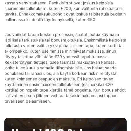
kassan vahvistukseen. Pankkisiirrot ovat joskus kelpoisia
suurempiin talletuksiin, kuten €200, kun välitöntä rahoitusta ei
tarvita. Ennakkomaksukupongit ovat joskus rajoitettuja budjetin
hallinnassa kiinteällä täydennyksellä, kuten €50.
Jos vaihdat tapaa kesken prosessin, saatat joutua käymään
läpi lisää tarkistuksia tai bonusrajoituksia. Ensimmäistä kelpoista
talletusta varten valitse yksi pääasiallinen tapa, kuten kortti tai
e-lompakko. Kuten useimmissa minimivaatimuksissa, sinun
täytyy tallettaa vähintään €20 yhdessä tapahtumassa.
Rekisteröityjen tietojesi tulee täsmätä maksutavan kanssa,
jonka tulee kuulua samalle tilinomistajalle. Jos haluat saada
bonuksesi tai rahasi ulos, älä käytä korkean riskin reititystä,
kuten kolmannen osapuolen maksuja. Eri kelpoisen tavan
käyttäminen ensimmäiseen talletukseen (esimerkiksi €20
kortilla) on nopein tapa kiertää tämä ongelma. Kun bonus ehdot
sallivat, voit sen jälkeen vaihtaa takaisin haluamaasi tapaan
tavalliseen pelaamiseen.