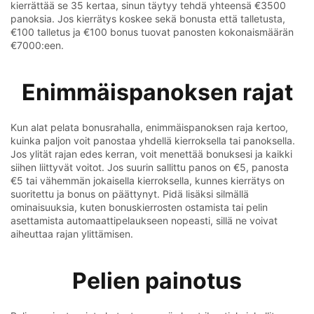
kierrättää se 35 kertaa, sinun täytyy tehdä yhteensä €3500
panoksia. Jos kierrätys koskee sekä bonusta että talletusta,
€100 talletus ja €100 bonus tuovat panosten kokonaismäärän
€7000:een.
Enimmäispanoksen rajat
Kun alat pelata bonusrahalla, enimmäispanoksen raja kertoo,
kuinka paljon voit panostaa yhdellä kierroksella tai panoksella.
Jos ylität rajan edes kerran, voit menettää bonuksesi ja kaikki
siihen liittyvät voitot. Jos suurin sallittu panos on €5, panosta
€5 tai vähemmän jokaisella kierroksella, kunnes kierrätys on
suoritettu ja bonus on päättynyt. Pidä lisäksi silmällä
ominaisuuksia, kuten bonuskierrosten ostamista tai pelin
asettamista automaattipelaukseen nopeasti, sillä ne voivat
aiheuttaa rajan ylittämisen.
Pelien painotus