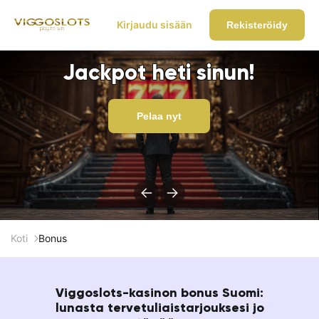
Kirjaudu sisään
Rekisteröidy
Jackpot heti sinun!
Pelaa nyt
Koti
Bonus
Viggoslots-kasinon bonus Suomi:
lunasta tervetuliaistarjouksesi jo